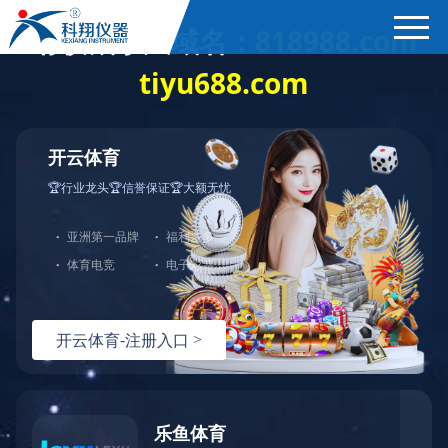
首页
产品展示
＞
公司简介
焦炭高温性能检测系统
新闻中心
焦化行业检测及优化配煤设备
企业业绩
球团矿/烧结矿/块矿高温冶金性能检测系统
好消息：我公司研发的焦炭反应性制样系统，全部制样过程机械化操作，
产品搜索 >
技术交流
烧结/球团优化配矿研究设备
KXJL-1.0型台式炼焦煤膨胀压力测定装置
视频观赏
高炉配吹煤检测设备
标准下载
冶金渣、保护渣等高温物性检测设备
企业荣誉