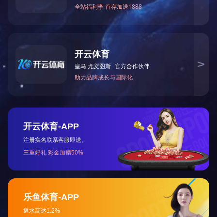
定精度偏差为0.05kg/cm
● 测定炼焦成焦率（CR）
技术参数：
● 电源电压：AC380V，50Hz；功率3kW
● 外形尺寸：1200×800×1800mm
● 重量：520kg
上一页
下一页