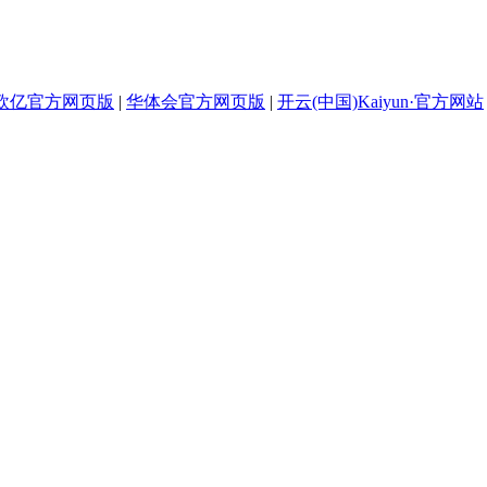
欧亿官方网页版
|
华体会官方网页版
|
开云(中国)Kaiyun·官方网站